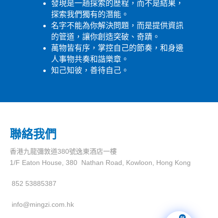
發現是一趟探索的歷程，而不是結果，
探索我們獨有的潛能。
名字不能為你解決問題，而是提供資訊
的管道，讓你創造突破、奇蹟。
萬物皆有序，掌控自己的節奏，和身邊
人事物共奏和諧樂章。
知己知彼，善待自己。
聯絡我們
香港九龍彌敦道380號逸東酒店一樓
1/F Eaton House, 380 Nathan Road, Kowloon, Hong Kong
852 53885387
info@mingzi.com.hk