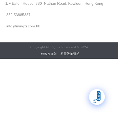
1/F Eaton House, 380 Nathan Road, Kowloon, Hong Kong
852 53885387
info@mingzi.com.hk
Copyright All Rights Reserved © 2024
條款及細則
私隱政策聲明